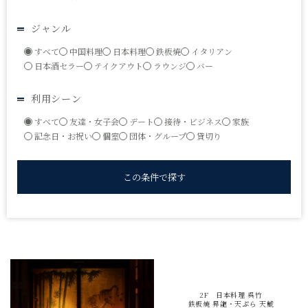
ジャンル
すべて
中国料理
日本料理
鉄板焼
イタリアン
日本酒セラー
テイクアウト
ラウンジ
バー
利用シーン
すべて
友達・女子会
デート
接待・ビジネス
家族
記念日・お祝い
個室
団体・グループ
貸切り
2F 日本料理 呉竹
鉄板焼 昇龍・天ぷら 天鯱