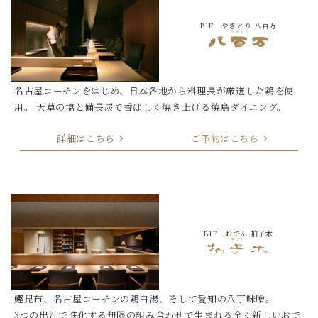
B1F やきとり 八百万
名古屋コーチンをはじめ、日本各地から料理長が厳選した鶏を使
用。
天草の塩と備長炭で香ばしく焼き上げる焼鳥ダイニング。
詳細はこちら
ご予約はこちら
B1F おでん 拍子木
鰹昆布、名古屋コーチンの鶏白湯、そして愛知の八丁味噌。
3つの出汁で進化する無限の組み合わせで生まれる
全く新しいおで