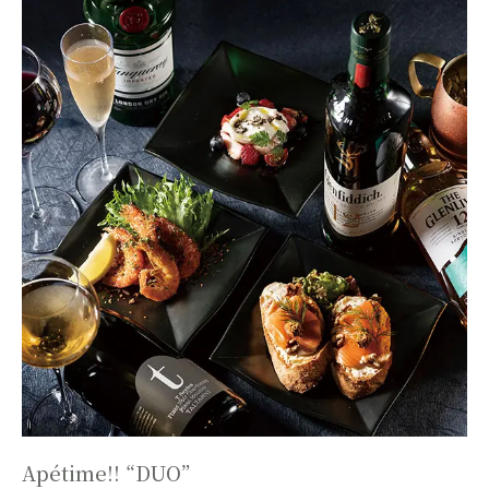
Apétime!! “DUO”