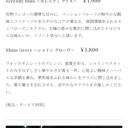
￥1,900
Serenity Bliss ～セレニティ ブリス～
完熟マンゴーの濃厚な甘みに、パッションフルーツの鮮やかな酸
味とココナッツのまろやかなコクが重なる、南国情緒あふれるセ
ミフローズンカクテル。太陽の恵みを贅沢に閉じ込めたトロピカ
ルな味わいが、リゾート気分へと誘います。
￥1,800
Shine Grove ～シャイン グローヴ～
ウォッカギムレットのアレンジ。盛夏を彩る、シャインマスカッ
トのみずみずしさと華やかさが香る一杯。心地よい酸味とハーバ
ルな余韻を重ね、果実味あふれる味わいをグラスに閉じ込めまし
た。夏の暑さを忘れさせる、涼やかなカクテルをお愉しみくださ
い。
(税込・サービス料別)