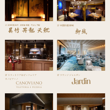
2F 日本料理 呉竹・鉄板焼 昇龍・天ぷら 天鯱
1F 中国料理 柳城
1F トラットリア＆ピッツェリア
1F ラウンジ ジャルダン
カノビアーノ