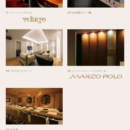
1F メインバー プエルト
B1F 日本酒セラー 蔵
B1F カラオケラウンジ
18F メンバーズバー マルコポーロ
18F あま木