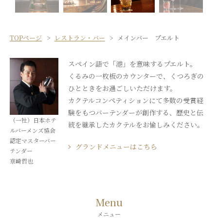
TOPページ
レストラン・バー
メインバー プエルト
スペイン語で「港」を意味するプエルト。
くるみの一枚板のカウンターで、くつろぎの
ひとときをお過ごしいただけます。
カクテルコンペティションにて多数の受賞経
験をもつバーテンダーが創作する、
歴史と伝
（一社）日本ホテ
統を継承したカクテルをお愉しみください。
ルバーメンズ協会
認定
マスターバー
グランドメニューはこちら
テンダー
京崎哲也
Menu
メニュー