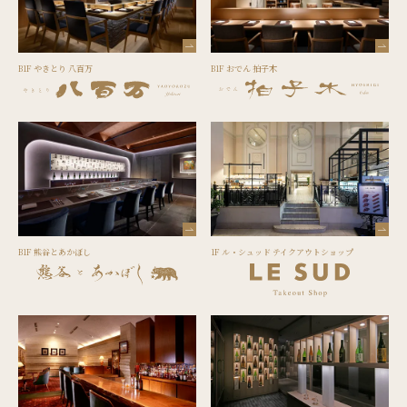
B1F やきとり 八百万
B1F おでん 拍子木
B1F 熊谷とあかぼし
1F ル・シュッド テイクアウトショップ