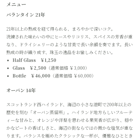
メニュー
バランタイン 21年
21年以上の熟成を経て得られる、まろやかで深いコク。
洗練された味わいの中にヒースやリコリス、スパイスの芳香が重
なり、ドライシェリーのような甘美で長い余韻を奏でます。長い
熟成の時が織り成す、珠玉の逸品をお愉しみください。
Half Glass ￥1,250
Glass ￥2,500
（通常価格 ￥3,000）
Bottle ￥46,000
（通常価格 ￥60,000）
オーバン 14年
スコットランド西ハイランド、海辺の小さな港町で200年以上の
歴史を刻む「オーバン蒸留所」。ハイランド地方らしいフルーテ
ィーな甘みと、オレンジや洋梨を思わせる果実香が広がり、穏や
かなピートの香ばしさと、海辺の街ならではの微かな塩気が重な
ります。バランスを極めたクラシックな一杯が、優雅なひととき