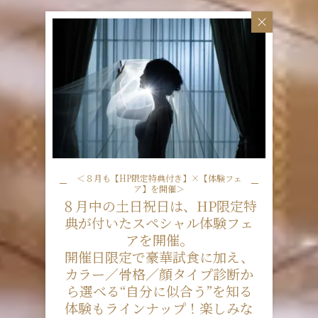
＜８月も【HP限定特典付き】×【体験フェ
ア】を開催＞
８月中の土日祝日は、HP限定特
典が付いたスペシャル体験フェ
アを開催。
開催日限定で豪華試食に加え、
カラー／骨格／顔タイプ診断か
ら選べる“自分に似合う”を知る
体験もラインナップ！楽しみな