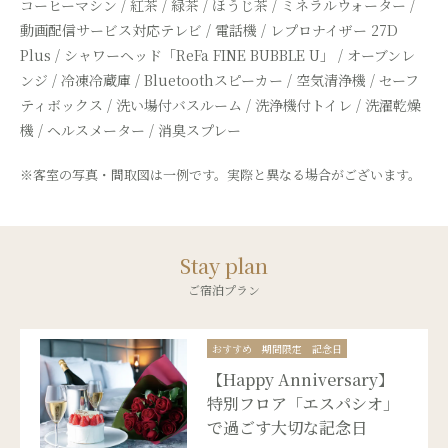
コーヒーマシン / 紅茶 / 緑茶 / ほうじ茶 / ミネラルウォーター /
動画配信サービス対応テレビ / 電話機 /
レプロナイザー 27D
Plus / シャワーヘッド「ReFa FINE BUBBLE U」 / オーブンレ
ンジ / 冷凍冷蔵庫 /
Bluetoothスピーカー / 空気清浄機 / セーフ
ティボックス /
洗い場付バスルーム / 洗浄機付トイレ / 洗濯乾燥
機 / ヘルスメーター / 消臭スプレー
※客室の写真・間取図は一例です。実際と異なる場合がございます。
Stay plan
ご宿泊プラン
おすすめ
期間限定
記念日
【Happy Anniversary】
特別フロア「エスパシオ」
で過ごす大切な記念日